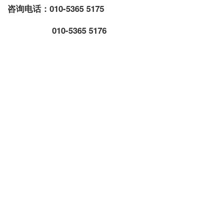
咨询电话：010-5365 5175
010-5365 5176
电子邮箱：280946410@
qq.com
护士就业培训相关资料下载：
护理简章新版.pdf
护士就业信息登记表(报名表).docx
地区护士医院安置常见问题回复解答.pdf
护理
护士
护士就业培训
护士就业培训班
三甲医院