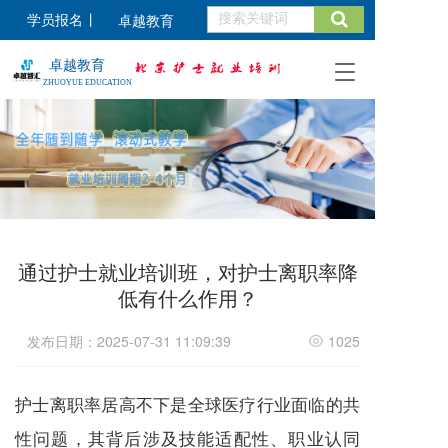
学员报名
丨
卓越教育
卓越教育
T
ZHUOYUE EDUCATION
o
g
g
l
e
n
a
v
i
通过护士就业培训班，对护士离职率降
g
a
低有什么作用？
t
i
发布日期：2025-07-31 11:09:39
1025
o
n
护士离职率居高不下是全球医疗行业面临的共
性问题，其背后涉及技能适配性、职业认同