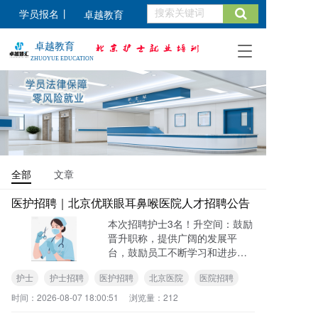
学员报名
丨
卓越教育
卓越教育
T
ZHUOYUE EDUCATION
o
g
g
l
e
n
a
v
全部
文章
i
g
医护招聘｜北京优联眼耳鼻喉医院人才招聘公告
a
t
本次招聘护士3名！升空间：鼓励
i
晋升职称，提供广阔的发展平
o
台，鼓励员工不断学习和进步，
n
实现个人价值与医院发展的双
护士
护士招聘
医护招聘
北京医院
医院招聘
赢。福利待遇：带薪年假、五险
一金、夜班补贴、宿舍餐厅、生
时间：
2026-08-07 18:00:51
浏览量：
212
日蛋糕卡、工会福利、节日礼品