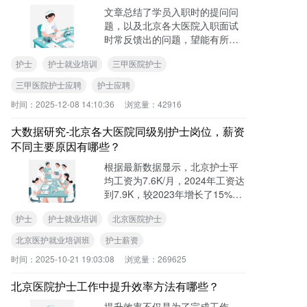
文章总结了学员入职时的提问问
题，以及北京各大医院入职面试
时常反馈出的问题，望能有所帮
助到您……
护士
护士就业培训
三甲医院护士
三甲医院护士应聘
护士应聘
时间：
2025-12-08 14:10:36
浏览量：
42916
大数据研究-北京各大医院同级别护士岗位，薪资
不同主要原因有哪些？
根据最新数据显示，北京护士平
均工资为7.6K/月，2024年工资达
到7.9K，较2023年增长了15%。
然而，这一平均数字掩盖了巨大
护士
护士就业培训
北京医院护士
的内部差异：三甲医院护士月薪
可达12000-15000元，而社区医
北京医护就业培训班
护士薪资
院仅为4000-6000元，相差可达3
时间：
2025-10-21 19:03:08
浏览量：
269625
倍以上……
北京医院护士工作中提升效率方法有哪些？
提升效率不仅是为了完成工作，