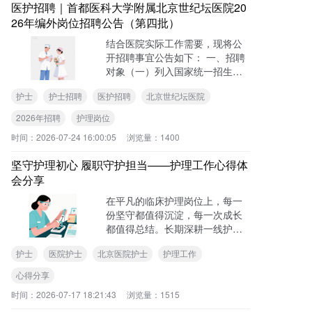
等……
医护招聘｜首都医科大学附属北京世纪坛医院20
26年编外岗位招聘公告（第四批）
结合医院实际工作需要，现将公
开招聘事宜公告如下： 一、招聘
对象（一）列入国家统一招生计
划，培养方式为非定向（不含定
护士
护士招聘
医护招聘
北京世纪坛医院
向、委培），按时毕业并获得相
应学历学位，毕业证书落款年度2
2026年招聘
护理岗位
年内（2025年、2026年）的高校
时间：
2026-07-24 16:00:05
浏览量：
1400
毕业生……
坚守护理初心 履职守护担当——护理工作心得体
会分享
在平凡的临床护理岗位上，每一
份坚守都值得沉淀，每一次成长
都值得总结。长期深耕一线护理
工作，这位学员在日复一日的诊
护士
医院护士
北京医院护士
护理工作
疗护理、患者服务与专业防护中
不断积累经验、淬炼初心。
心得分享
时间：
2026-07-17 18:21:43
浏览量：
1515