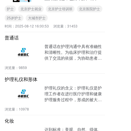
境等因素承受独特挑战。对于大
护士
北京护士就业
北京护士培训班
北京医院护士
城市25岁的医院护士来说，工作
压力往往来自高强度工作、生活
25岁护士
大城市护士
节奏快、职业成长焦虑等多重叠
时间：
2025-08-12 16:00:53
浏览量：
31453
加，缓解压力需要从 工作调节、
生活管理、心理建设、外部支持
普通话
四个维度精准发力……
普通话在护理沟通中具有准确性
和清晰性。为临床护理和治疗提
供了交流的依据，为协助患者康
复创造了有利条件，医护人员自
浏览量：
9859
觉运用普通话，可避免因沟通不
当发生的差错事故。
护理礼仪和形体
护理礼仪的含义：护理礼仪是护
理工作者在进行医疗护理和健康
护理服务过程中，形成的被大家
公认和自觉遵守的行为规范和准
浏览量：
10978
则。体现职业素养和个人形象的
塑造。要达到标准的礼仪规范和
化妆
个人形象。
达到标准：美观、自然、得体、