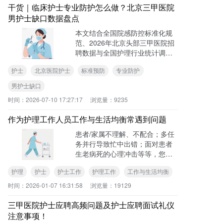
干货｜临床护士专业防护怎么做？北京三甲医院
男护士缺口数据盘点
本文结合全国院感防控标准化规
范、2026年北京头部三甲医院招
聘数据与全国护理行业统计调研
信息，一方面系统梳理临床护士
护士
北京医院护士
标准预防
专业防护
嵌入日常工作流程、可落地执行
的分层专业防护实操方案，另一
男护士缺口
方面……
时间：
2026-07-10 17:27:17
浏览量：
9235
作为护理工作人员工作与生活均衡常遇到问题
患者/家属不理解、不配合；多任
务并行导致忙中出错；面对患者
生老病死的心理冲击等等，您是
否遇到过这些呢？
护理
护士
护士工作
护理工作
工作与生活均衡
时间：
2026-01-07 16:31:58
浏览量：
19129
三甲医院护士应聘高频问题及护士应聘面试礼仪
注意事项！