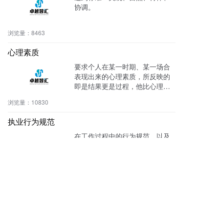
协调。
浏览量：
8463
心理素质
要求个人在某一时期、某一场合
表现出来的心理素质，所反映的
即是结果更是过程，他比心理品
质具有更丰富的内涵和更广泛的
浏览量：
10830
外延，更客观的体现自己的行为
色彩，不能因个人心理行为活动
执业行为规范
影响外在环境。
在工作过程中的行为规范，以及
如何和同事领导处理好工作关
系。
浏览量：
9769
护士技能培训
无菌操作技术、生命体征监测、
密闭式静脉输液、口腔护理技