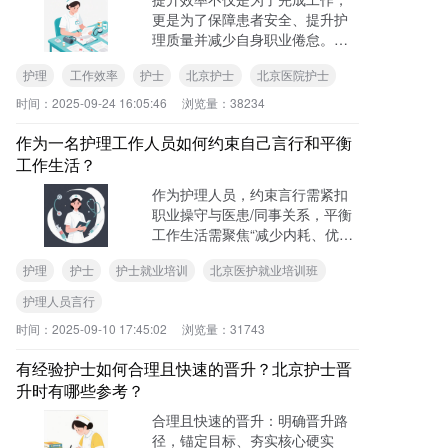
更是为了保障患者安全、提升护
理质量并减少自身职业倦怠。
一、核心理念：规划先行，主动
护理
工作效率
护士
北京护士
北京医院护士
工作、二、时间管理与工作流程
优化、三、充分利用工具与科
时间：
2025-09-24 16:05:46
浏览量：
38234
技……
作为一名护理工作人员如何约束自己言行和平衡
工作生活？
作为护理人员，约束言行需紧扣
职业操守与医患/同事关系，平衡
工作生活需聚焦“减少内耗、优先
核心需求”，具体可按以下可落地
护理
护士
护士就业培训
北京医护就业培训班
的方向执行：约束言行：锚定“专
业底线+人文温度”、平衡工作生
护理人员言行
活：抓“核心需求”，拒绝“完美主
时间：
2025-09-10 17:45:02
浏览量：
31743
义”……
有经验护士如何合理且快速的晋升？北京护士晋
升时有哪些参考？
合理且快速的晋升：明确晋升路
径，锚定目标、夯实核心硬实