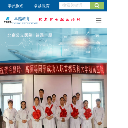
学员报名
丨
卓越教育
卓越教育
T
ZHUOYUE EDUCATION
o
g
g
l
e
n
a
v
i
g
a
t
i
o
n