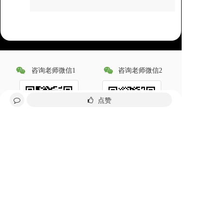
咨询老师微信1
咨询老师微信2
点赞
分享给好友
询价
联系我们
丨
隐私政策
丨
资料下载
备案号：京ICP备2021013733号-2
2022 北京卓越教育研究院护士就业培训 All Rights Reserved  